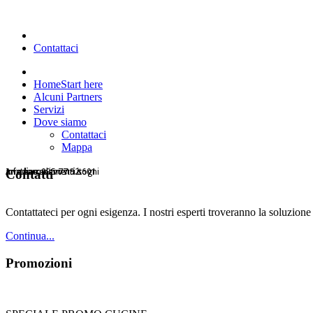
Contattaci
Home
Start here
Alcuni Partners
Servizi
Dove siamo
Contattaci
Mappa
Arrediamo i vostri sogni
arietearredamenti.it
Info line: 095 77 92 601
arietearredamenti.it
Contatti
Contattateci per ogni esigenza. I nostri esperti troveranno la soluzione
Continua...
Promozioni