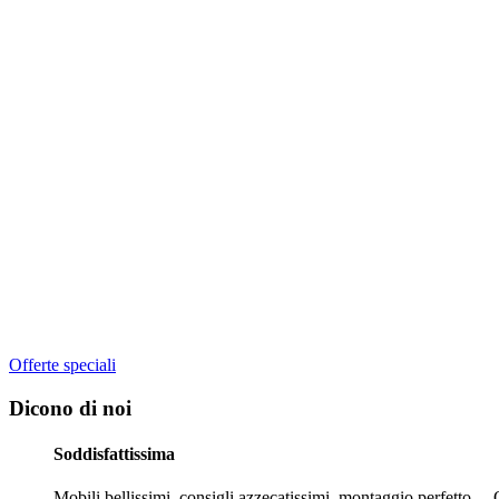
Offerte speciali
Dicono di noi
Soddisfattissima
Mobili bellissimi, consigli azzecatissimi, montaggio perfetto .