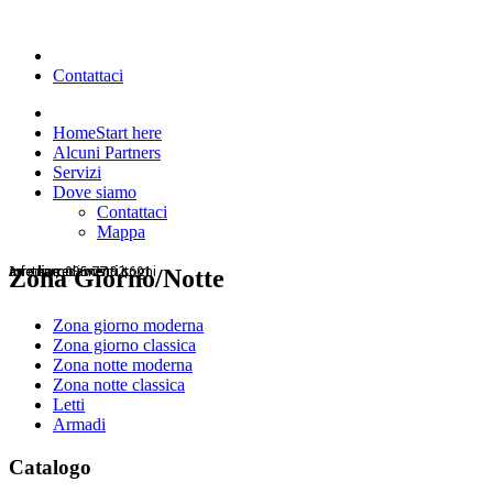
Contattaci
Home
Start here
Alcuni Partners
Servizi
Dove siamo
Contattaci
Mappa
Arrediamo i vostri sogni
arietearredamenti.it
Info line: 095 77 92 601
arietearredamenti.it
Zona Giorno/Notte
Zona giorno moderna
Zona giorno classica
Zona notte moderna
Zona notte classica
Letti
Armadi
Catalogo