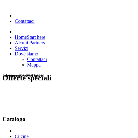
Contattaci
Home
Start here
Alcuni Partners
Servizi
Dove siamo
Contattaci
Mappa
Arrediamo i vostri sogni
arietearredamenti.it
Info line: 095 77 92 601
arietearredamenti.it
Offerte speciali
Catalogo
Cucine