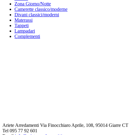
Zona Giorno/Notte
Camerette classico/moderne
Divani classici/moderni
Materassi
Tappeti
Lampadari
Complementi
Ariete Arredamenti
Via Finocchiaro Aprile, 108, 95014 Giarre CT
Tel
095 77 92 601